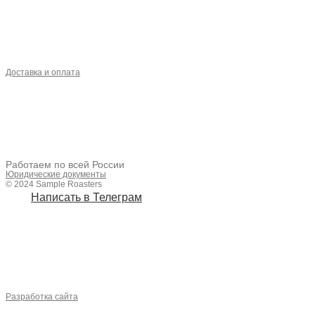
Доставка и оплата
О НАС
КОФЕ
МОЛОКО
СИРОПЫ
ОПТ
+7 (961) 428-83-54
Работаем по всей России
Юридические документы
© 2024 Sample Roasters
Написать в Телеграм
sampleroasters4@gmail.com
ОБОРУДОВАНИЕ
АКСЕССУАРЫ
ЧАЙ
Разработка сайта