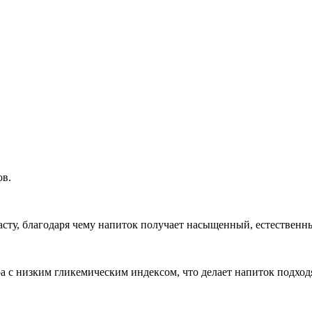
ов.
асту, благодаря чему напиток получает насыщенный, естественн
ра с низким гликемическим индексом, что делает напиток подхо