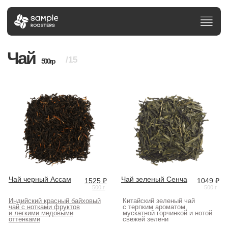
Чай
/15
500 гр
Чай черный Ассам
Чай зеленый Сенча
1525 ₽
1049 ₽
500 г
500 г
Индийский красный байховый
Китайский зеленый чай
чай с нотками фруктов
с терпким ароматом,
и легкими медовыми
мускатной горчинкой и нотой
оттенками
свежей зелени
Добавить в корзину
Добавить в корзину