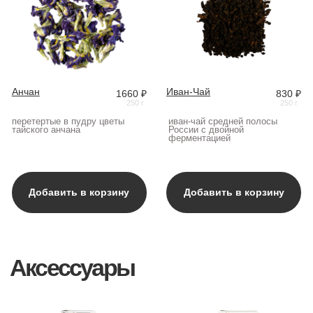
КОФЕ
ОБОРУДОВАНИЕ
ЧАЙ
АКСЕССУАРЫ
МОЛОКО
О НАС
ОПТ
СИРОПЫ
Работаем по всей России
+7 (961) 428-83-54
sampleroasters4@gmail.com
Написать в Телеграм
Доставка и оплата
Юридические документы
© 2024 Sample Roasters
Разработка сайта