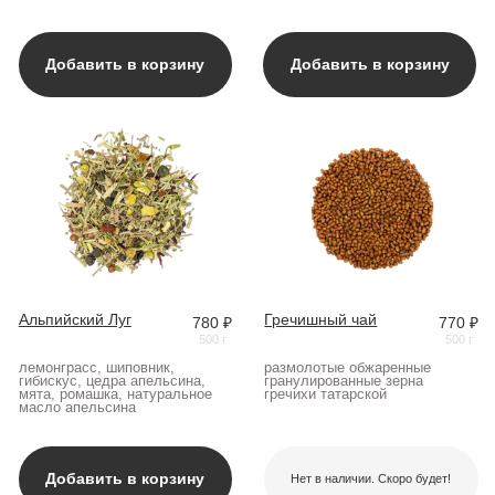
перетертый порошок из матчи и
высушенная мякоть кофейной
манго
ягоды
Добавить в корзину
Добавить в корзину
Газа Изумрудная
3245 ₽
500 г
чай анаэробной ферментации
из района Алишань Тайвань
Добавить в корзину
Нет в наличии. Скоро будет!
Чай
/2
250 гр