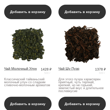
Чай Молочный Улун
Чай Шу Пуэр
1428 ₽
1378 ₽
500 г
500 г
Классический тайваньский
Для этого пуэра характерен
молочный улун со сладким
приятный, чуть терпкий,
сливочно-молочным ароматом
крепкий, но не горький,
землистый вкус и длительное
послевкусие
Добавить в корзину
Добавить в корзину
Чай улун зеленый
Чай черный «Эрл
1186 ₽
1394 ₽
с жасмином
Грей»
500 г
500 г
Светлый Фуцзяньский улун
Тёмный крепкий чай с тонким
с ароматом жасмина
ароматом бергамота, лёгкой
горчинкой и богатым цветочным
послевкусием
Добавить в корзину
Добавить в корзину