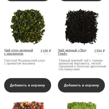
Чай фруктовый
Матча японская
1140 ₽
3223 ₽
«Нахальный фрукт»
зеленая премиум
500 г
500 г
Каркаде, цукаты, изюм,
Матча знаменита своим
сушеное яблоко и плоды
насыщенным свежим ароматом
шиповника, лепестки
с морскими нотами и мягким
календулы, василька
травянисто-сладковатым
и ароматические масла
вкусом
Добавить в корзину
Добавить в корзину
Чёрный чай
Чёрный чай
1295 ₽
1745 ₽
с чабрецом
«Таёжный»
500 г
500 г