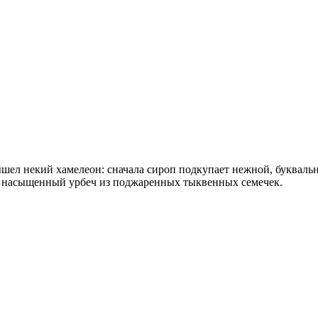
ышел некий хамелеон: сначала сироп подкупает нежной, букваль
в насыщенный урбеч из поджаренных тыквенных семечек.