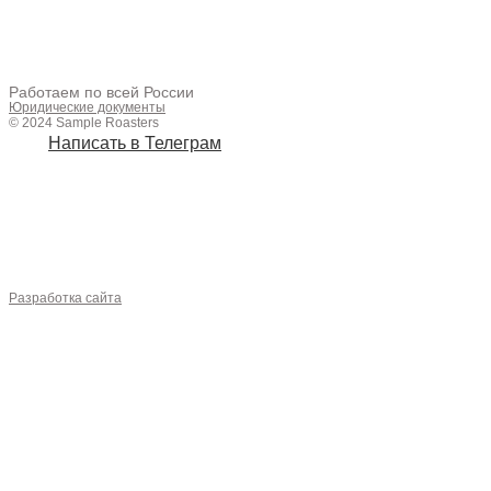
МОЛОКО
СИРОПЫ
ОПТ
+7 (961) 428-83-54
Работаем по всей России
Юридические документы
© 2024 Sample Roasters
Написать в Телеграм
sampleroasters4@gmail.com
ОБОРУДОВАНИЕ
АКСЕССУАРЫ
ЧАЙ
Разработка сайта