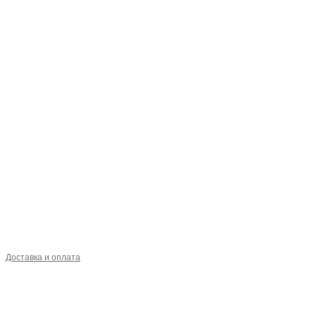
Доставка и оплата
О НАС
КОФЕ
МОЛОКО
СИРОПЫ
ОПТ