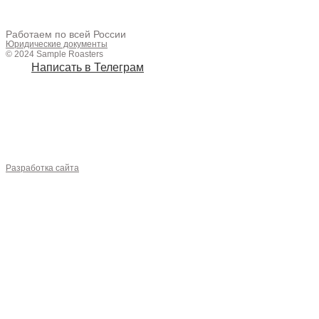
+7 (961) 428-83-54
Работаем по всей России
Юридические документы
© 2024 Sample Roasters
Написать в Телеграм
sampleroasters4@gmail.com
ОБОРУДОВАНИЕ
АКСЕССУАРЫ
ЧАЙ
Разработка сайта