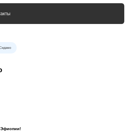
 Сидамо
о
 Эфиопии!