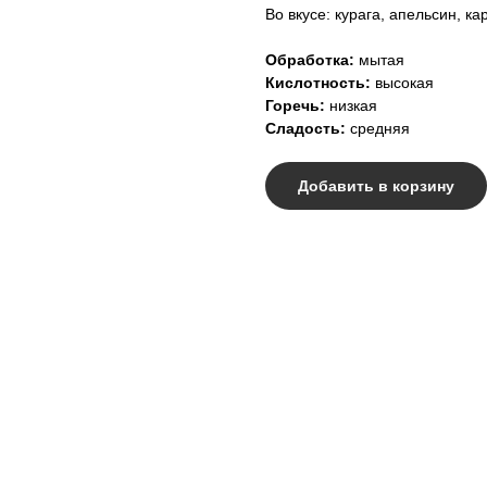
Во вкусе: курага, апельсин, к
Обработка:
мытая
Кислотность:
высокая
Горечь:
низкая
Сладость:
средняя
Добавить в корзину
Работаем по вс
ОБОРУДОВАНИЕ
+7 (961
АКСЕССУАРЫ