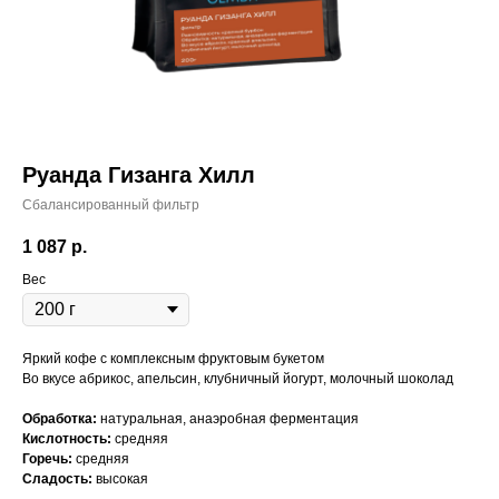
Руанда Гизанга Хилл
Сбалансированный фильтр
1 087
р.
Вес
Яркий кофе с комплексным фруктовым букетом
Во вкусе абрикос, апельсин, клубничный йогурт, молочный шоколад
Обработка:
натуральная, анаэробная ферментация
Кислотность:
средняя
КОФЕ
ОБОРУДОВАНИЕ
Горечь:
средняя
ЧАЙ
АКСЕССУАРЫ
Сладость:
высокая