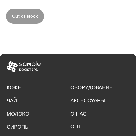
МОЛОКО
О НАС
ОПТ
СИРОПЫ
Out of stock
Работаем по всей России
+7 (961) 428-83-54
sampleroasters4@gmail.com
Написать в Телеграм
Доставка и оплата
Юридические документы
© 2024 Sample Roasters
Разработка сайта