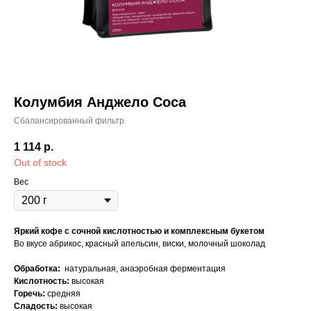
КОФЕ
ОБОРУДОВАНИЕ
Колумбия Анджело Соса
ЧАЙ
АКСЕССУАРЫ
Сбалансированный фильтр
МОЛОКО
О НАС
1 114
р.
ОПТ
СИРОПЫ
Out of stock
Вес
Работаем по всей России
+7 (961) 428-83-54
Яркий кофе с сочной кислотностью и комплексным букетом
sampleroasters4@gmail.com
Во вкусе абрикос, красный апельсин, виски, молочный шоколад
Обработка:
натуральная, анаэробная ферментация
Написать в Телеграм
Кислотность:
высокая
Горечь:
средняя
Доставка и оплата
Юридические документы
Сладость:
высокая